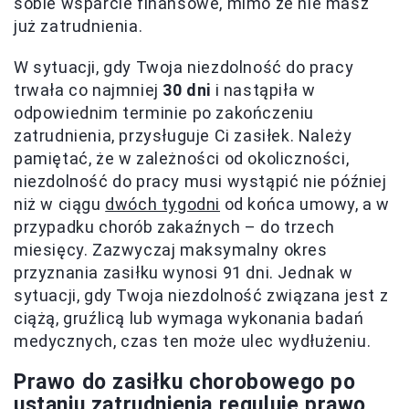
sobie wsparcie finansowe, mimo że nie masz
już zatrudnienia.
W sytuacji, gdy Twoja niezdolność do pracy
trwała co najmniej
30 dni
i nastąpiła w
odpowiednim terminie po zakończeniu
zatrudnienia, przysługuje Ci zasiłek. Należy
pamiętać, że w zależności od okoliczności,
niezdolność do pracy musi wystąpić nie później
niż w ciągu
dwóch tygodni
od końca umowy, a w
przypadku chorób zakaźnych – do trzech
miesięcy. Zazwyczaj maksymalny okres
przyznania zasiłku wynosi 91 dni. Jednak w
sytuacji, gdy Twoja niezdolność związana jest z
ciążą, gruźlicą lub wymaga wykonania badań
medycznych, czas ten może ulec wydłużeniu.
Prawo do zasiłku chorobowego po
ustaniu zatrudnienia reguluje prawo