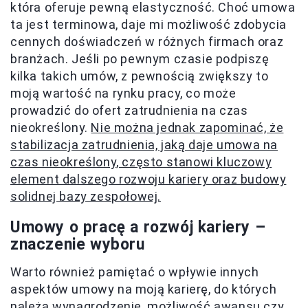
która oferuje pewną elastyczność. Choć umowa
ta jest terminowa, daje mi możliwość zdobycia
cennych doświadczeń w różnych firmach oraz
branżach. Jeśli po pewnym czasie podpiszę
kilka takich umów, z pewnością zwiększy to
moją wartość na rynku pracy, co może
prowadzić do ofert zatrudnienia na czas
nieokreślony.
Nie można jednak zapominać, że
stabilizacja zatrudnienia, jaką daje umowa na
czas nieokreślony, często stanowi kluczowy
element dalszego rozwoju kariery oraz budowy
solidnej bazy zespołowej.
Umowy o pracę a rozwój kariery –
znaczenie wyboru
Warto również pamiętać o wpływie innych
aspektów umowy na moją karierę, do których
należą wynagrodzenie, możliwość awansu czy