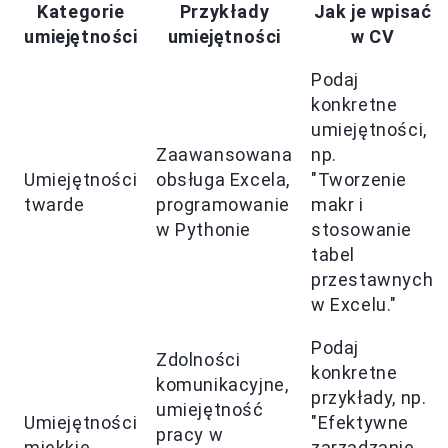
Kategorie
Przykłady
Jak je wpisać
umiejętności
umiejętności
w CV
Podaj
konkretne
umiejętności,
Zaawansowana
np.
Umiejętności
obsługa Excela,
"Tworzenie
twarde
programowanie
makr i
w Pythonie
stosowanie
tabel
przestawnych
w Excelu."
Podaj
Zdolności
konkretne
komunikacyjne,
przykłady, np.
umiejętność
Umiejętności
"Efektywne
pracy w
miękkie
zarządzanie